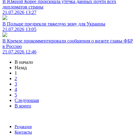
В Южной Корее произошла утечка данных почти всех
дипломатов страны
21.07.2026 13:27
В Польше предрекли тяжелую зиму для Украины
21.07.2026 13:05
В Кремле прокомментировали сообщения о визите главы ФБР
в Россию
21.07.2026 12:46
В начало
Назад
1
2
3
4
5
Следующая
В конец
Редакция
Контакты