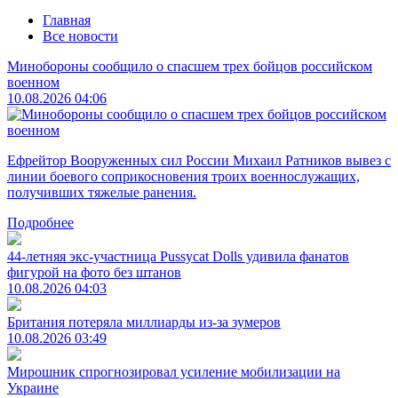
Главная
Все новости
Минобороны сообщило о спасшем трех бойцов российском
военном
10.08.2026 04:06
Ефрейтор Вооруженных сил России Михаил Ратников вывез с
линии боевого соприкосновения троих военнослужащих,
получивших тяжелые ранения.
Подробнее
44-летняя экс-участница Pussycat Dolls удивила фанатов
фигурой на фото без штанов
10.08.2026 04:03
Британия потеряла миллиарды из-за зумеров
10.08.2026 03:49
Мирошник спрогнозировал усиление мобилизации на
Украине