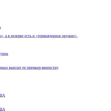
, а в резерве есть и «термоядерное оружие».
 урок
нных выплат ее премьер-министру
США
США