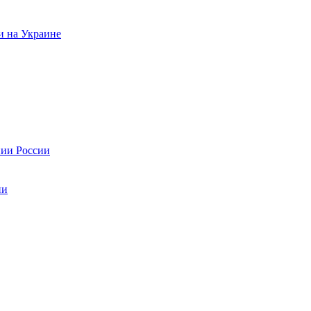
и на Украине
нии России
ии