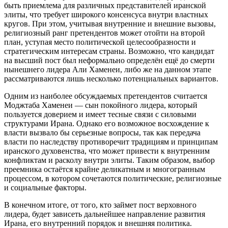
быть приемлема для различных представителей иранской
элиты, что требует широкого консенсуса внутри властных
кругов. При этом, учитывая внутренние и внешние вызовы,
религиозный ранг претендентов может отойти на второй
план, уступая место политической целесообразности и
стратегическим интересам страны. Возможно, что кандидат
на высший пост был неформально определён ещё до смерти
нынешнего лидера Али Хаменеи, либо же на данном этапе
рассматриваются лишь несколько потенциальных вариантов.
Одним из наиболее обсуждаемых претендентов считается
Моджтаба Хаменеи — сын покойного лидера, который
пользуется доверием и имеет тесные связи с силовыми
структурами Ирана. Однако его возможное восхождение к
власти вызвало бы серьезные вопросы, так как передача
власти по наследству противоречит традициям и принципам
иранского духовенства, что может привести к внутренним
конфликтам и расколу внутри элиты. Таким образом, выбор
преемника остаётся крайне деликатным и многогранным
процессом, в котором сочетаются политические, религиозные
и социальные факторы.
В конечном итоге, от того, кто займет пост верховного
лидера, будет зависеть дальнейшее направление развития
Ирана, его внутренний порядок и внешняя политика.