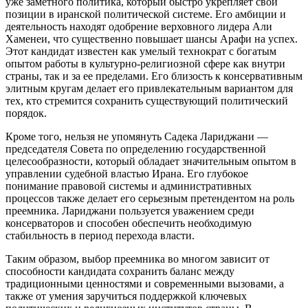
уже заметного политика, который быстро укрепляет свои
позиции в иранской политической системе. Его амбиции и
деятельность находят одобрение верховного лидера Али
Хаменеи, что существенно повышает шансы Арафи на успех.
Этот кандидат известен как умелый технократ с богатым
опытом работы в культурно-религиозной сфере как внутри
страны, так и за ее пределами. Его близость к консервативным
элитным кругам делает его привлекательным вариантом для
тех, кто стремится сохранить существующий политический
порядок.
Кроме того, нельзя не упомянуть Садека Лариджани —
председателя Совета по определению государственной
целесообразности, который обладает значительным опытом в
управлении судебной властью Ирана. Его глубокое
понимание правовой системы и административных
процессов также делает его серьезным претендентом на роль
преемника. Лариджани пользуется уважением среди
консерваторов и способен обеспечить необходимую
стабильность в период перехода власти.
Таким образом, выбор преемника во многом зависит от
способности кандидата сохранить баланс между
традиционными ценностями и современными вызовами, а
также от умения заручиться поддержкой ключевых