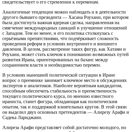
свидетельствует о его стремлении к переменам.
Аналогичные тенденции можно наблюдать и в деятельности
другого бывшего президента — Хасана Роухани, при котором
была достигнута важная ядерная сделка, направленная на
смягчение международных санкций и улучшение отношений
с Западом. Тем не менее, и его политика столкнулась с
серьёзными препятствиями, что подчёркивает сложность
проведения реформ в условиях внутреннего и внешнего
давления. В целом, рассмотрение таких фигур, как Хатами и
Роухани, может стать ключом к пониманию возможных путей
развития Ирана, ориентированных на баланс между
сохранением власти и необходимостью перемен.
В условиях нынешней политической ситуации в Иране
вопрос о преемнике занимает ключевое место в обсуждениях
экспертов и аналитиков. Наиболее вероятным кандидатом,
способным обеспечить стабильность и преемственность
текущего политического курса, по мнению известного
ираниста, станет фигура, обладающая как политическим
опытом, так и поддержкой влиятельных кругов. В этой связи
он выделил двух основных претендентов — Алирезу Арафи и
Садека Лариджани.
Алиреза Арафи представляет собой достаточно молодого, но