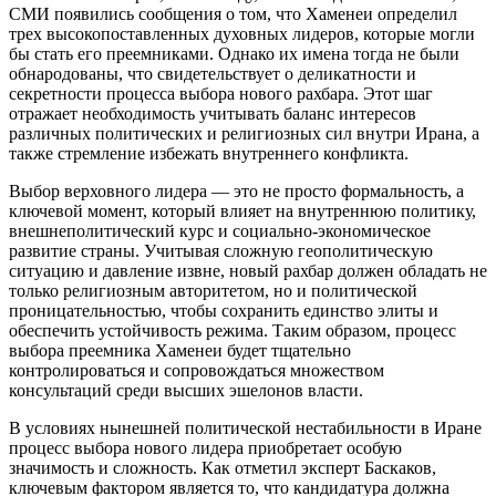
СМИ появились сообщения о том, что Хаменеи определил
трех высокопоставленных духовных лидеров, которые могли
бы стать его преемниками. Однако их имена тогда не были
обнародованы, что свидетельствует о деликатности и
секретности процесса выбора нового рахбара. Этот шаг
отражает необходимость учитывать баланс интересов
различных политических и религиозных сил внутри Ирана, а
также стремление избежать внутреннего конфликта.
Выбор верховного лидера — это не просто формальность, а
ключевой момент, который влияет на внутреннюю политику,
внешнеполитический курс и социально-экономическое
развитие страны. Учитывая сложную геополитическую
ситуацию и давление извне, новый рахбар должен обладать не
только религиозным авторитетом, но и политической
проницательностью, чтобы сохранить единство элиты и
обеспечить устойчивость режима. Таким образом, процесс
выбора преемника Хаменеи будет тщательно
контролироваться и сопровождаться множеством
консультаций среди высших эшелонов власти.
В условиях нынешней политической нестабильности в Иране
процесс выбора нового лидера приобретает особую
значимость и сложность. Как отметил эксперт Баскаков,
ключевым фактором является то, что кандидатура должна