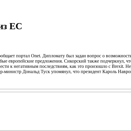
из ЕС
бщает портал Onet. Дипломату был задан вопрос о возможности 
юбые европейские предложения. Сикорский также подчеркнул, чт
ести к негативным последствиям, как это произошло с Brexit. 
ер-министр Дональд Туск упомянул, что президент Кароль Навро