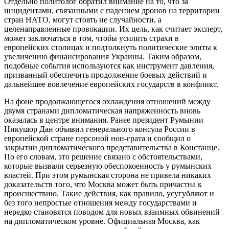
Отдельно политолог обратил внимание на то, что за
инцидентами, связанными с падением дронов на территории
стран НАТО, могут стоять не случайности, а
целенаправленные провокации. Их цель, как считает эксперт,
может заключаться в том, чтобы усилить страхи в
европейских столицах и подтолкнуть политические элиты к
увеличению финансирования Украины. Таким образом,
подобные события используются как инструмент давления,
призванный обеспечить продолжение боевых действий и
дальнейшее вовлечение европейских государств в конфликт.
На фоне продолжающегося охлаждения отношений между
двумя странами дипломатическая напряженность вновь
оказалась в центре внимания. Ранее президент Румынии
Никушор Дан объявил генерального консула России в
европейской стране персоной нон-грата и сообщил о
закрытии дипломатического представительства в Констанце.
По его словам, это решение связано с обстоятельствами,
которые вызвали серьезную обеспокоенность у румынских
властей. При этом румынская сторона не привела никаких
доказательств того, что Москва может быть причастна к
происшествию. Такие действия, как правило, усугубляют и
без того непростые отношения между государствами и
нередко становятся поводом для новых взаимных обвинений
на дипломатическом уровне. Официальная Москва, как