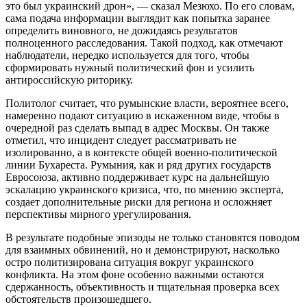
это был украинский дрон», — сказал Мезюхо. По его словам,
сама подача информации выглядит как попытка заранее
определить виновного, не дожидаясь результатов
полноценного расследования. Такой подход, как отмечают
наблюдатели, нередко используется для того, чтобы
сформировать нужный политический фон и усилить
антироссийскую риторику.
Политолог считает, что румынские власти, вероятнее всего,
намеренно подают ситуацию в искаженном виде, чтобы в
очередной раз сделать выпад в адрес Москвы. Он также
отметил, что инцидент следует рассматривать не
изолированно, а в контексте общей военно-политической
линии Бухареста. Румыния, как и ряд других государств
Евросоюза, активно поддерживает курс на дальнейшую
эскалацию украинского кризиса, что, по мнению эксперта,
создает дополнительные риски для региона и осложняет
перспективы мирного урегулирования.
В результате подобные эпизоды не только становятся поводом
для взаимных обвинений, но и демонстрируют, насколько
остро политизирована ситуация вокруг украинского
конфликта. На этом фоне особенно важными остаются
сдержанность, объективность и тщательная проверка всех
обстоятельств произошедшего.