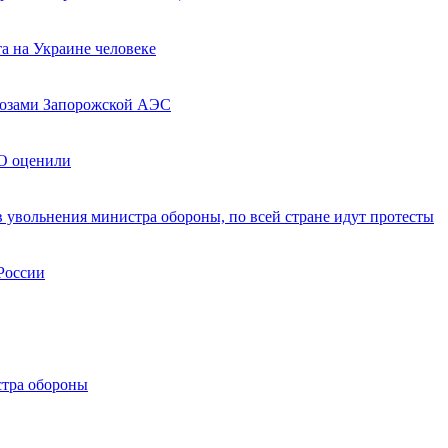
а на Украине человеке
грозами Запорожской АЭС
ВО оценили
в увольнения министра обороны, по всей стране идут протесты
России
стра обороны