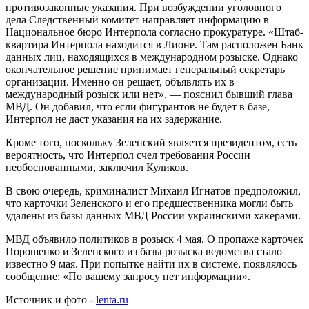
противозаконные указания. При возбуждении уголовного
дела Следственный комитет направляет информацию в
Национальное бюро Интерпола согласно прокуратуре. «Штаб-
квартира Интерпола находится в Лионе. Там расположен Банк
данных лиц, находящихся в международном розыске. Однако
окончательное решение принимает генеральный секретарь
организации. Именно он решает, объявлять их в
международный розыск или нет», — пояснил бывший глава
МВД. Он добавил, что если фигурантов не будет в базе,
Интерпол не даст указания на их задержание.
Кроме того, поскольку Зеленский является президентом, есть
вероятность, что Интерпол счел требования России
необоснованными, заключил Куликов.
В свою очередь, криминалист Михаил Игнатов предположил,
что карточки Зеленского и его предшественника могли быть
удалены из базы данных МВД России украинскими хакерами.
МВД объявило политиков в розыск 4 мая. О пропаже карточек
Порошенко и Зеленского из базы розыска ведомства стало
известно 9 мая. При попытке найти их в системе, появлялось
сообщение: «По вашему запросу нет информации».
Источник и фото -
lenta.ru