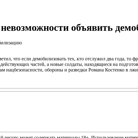
 невозможности объявить дем
етил, что если демобилизовать тех, кто отслужил два года, то 
действующих частей, а новые солдаты, находящиеся на подготовк
сам нацбезопасности, обороны и разведки Романа Костенко в лж
ресурс может содержать материалы 18+. Использование материа