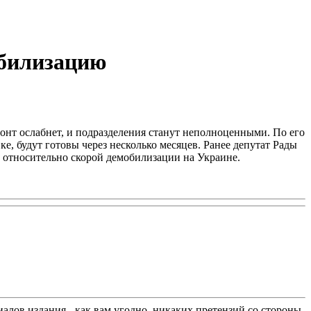
обилизацию
фронт ослабнет, и подразделения станут неполноценными. По его
е, будут готовы через несколько месяцев. Ранее депутат Рады
и относительно скорой демобилизации на Украине.
лов издания - как вам угодно, никаких претензий со стороны