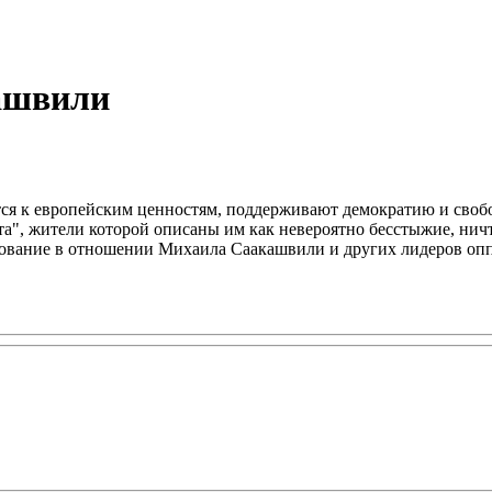
кашвили
мятся к европейским ценностям, поддерживают демократию и сво
та", жители которой описаны им как невероятно бесстыжие, ни
едование в отношении Михаила Саакашвили и других лидеров о