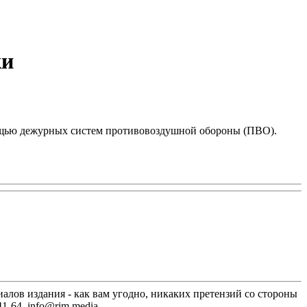
ки
мощью дежурных систем противовоздушной обороны (ПВО).
лов издания - как вам угодно, никаких претензий со стороны
1-64, info@rim.media