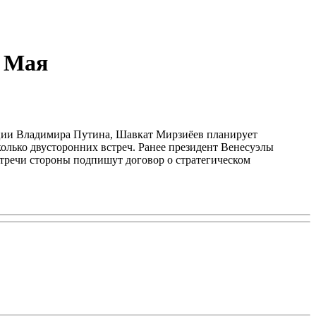
9 Мая
ции Владимира Путина, Шавкат Мирзиёев планирует
колько двусторонних встреч. Ранее президент Венесуэлы
тречи стороны подпишут договор о стратегическом