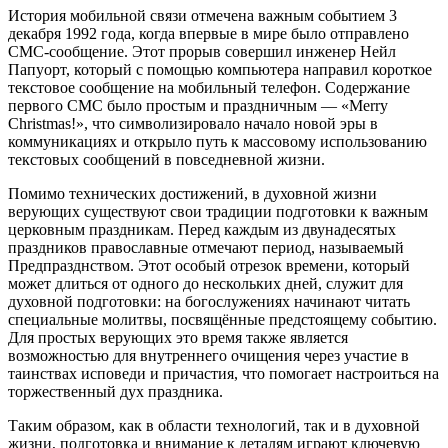
История мобильной связи отмечена важным событием 3
декабря 1992 года, когда впервые в мире было отправлено
СМС-сообщение. Этот прорыв совершил инженер Нейл
Папуорт, который с помощью компьютера направил короткое
текстовое сообщение на мобильный телефон. Содержание
первого СМС было простым и праздничным — «Merry
Christmas!», что символизировало начало новой эры в
коммуникациях и открыло путь к массовому использованию
текстовых сообщений в повседневной жизни.
Помимо технических достижений, в духовной жизни
верующих существуют свои традиции подготовки к важным
церковным праздникам. Перед каждым из двунадесятых
праздников православные отмечают период, называемый
Предпразднством. Этот особый отрезок времени, который
может длиться от одного до нескольких дней, служит для
духовной подготовки: на богослужениях начинают читать
специальные молитвы, посвящённые предстоящему событию.
Для простых верующих это время также является
возможностью для внутреннего очищения через участие в
таинствах исповеди и причастия, что помогает настроиться на
торжественный дух праздника.
Таким образом, как в области технологий, так и в духовной
жизни, подготовка и внимание к деталям играют ключевую