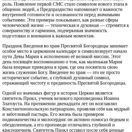
роль. Появление первой СМС стало символом нового этапа в
общении людей, а Предпразднство напоминает о важности
внутренней готовности и осознанности перед значимыми
событиями. Эти примеры показывают, как разные сферы
человеческой жизни — техническая и духовная — стремятся к
совершенству и гармонии, подчеркивая значимость
подготовки и внимания к важным моментам.
Праздник Введения во храм Пресвятой Богородицы занимает
особое место в церковном календаре и символизирует начало
пути Девы Марии к исполнению её великой миссии. Этот
день посвящён воспоминанию о том, как маленькая Мария
была впервые приведена в храм, где она посвятила свою
жизнь служению Богу. Введение во храм — это не просто
историческое событие, а глубокий духовный символ,
отражающий чистоту и преданность Пресвятой Богородицы.
Одной из значимых фигур в истории Церкви является
святитель Прокл, ученик великого проповедника Иоанна
Златоуста. На протяжении двенадцати лет он возглавлял
Константинопольскую патриархию, проявляя себя как мудрый
и заботливый пастырь. Его жизнь была примером
подвижничества и милосердия: он активно помогал бедным и
обездоленным, а его проповеди отличались глубиной и
красноречием. Святитель Прокл оставил после себя ценные