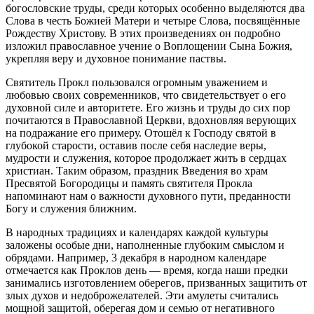
богословские труды, среди которых особенно выделяются два
Слова в честь Божией Матери и четыре Слова, посвящённые
Рождеству Христову. В этих произведениях он подробно
изложил православное учение о Воплощении Сына Божия,
укрепляя веру и духовное понимание паствы.
Святитель Прокл пользовался огромным уважением и
любовью своих современников, что свидетельствует о его
духовной силе и авторитете. Его жизнь и труды до сих пор
почитаются в Православной Церкви, вдохновляя верующих
на подражание его примеру. Отошёл к Господу святой в
глубокой старости, оставив после себя наследие веры,
мудрости и служения, которое продолжает жить в сердцах
христиан. Таким образом, праздник Введения во храм
Пресвятой Богородицы и память святителя Прокла
напоминают нам о важности духовного пути, преданности
Богу и служения ближним.
В народных традициях и календарях каждой культуры
заложены особые дни, наполненные глубоким смыслом и
обрядами. Например, 3 декабря в народном календаре
отмечается как Проклов день — время, когда наши предки
занимались изготовлением оберегов, призванных защитить от
злых духов и недоброжелателей. Эти амулеты считались
мощной защитой, оберегая дом и семью от негативного