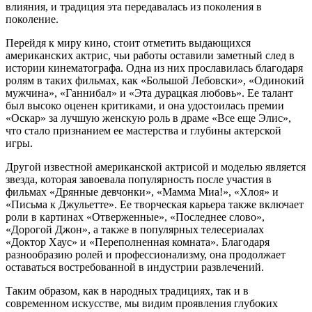
влияния, и традиция эта передавалась из поколения в
поколение.
Перейдя к миру кино, стоит отметить выдающихся
американских актрис, чьи работы оставили заметный след в
истории кинематографа. Одна из них прославилась благодаря
ролям в таких фильмах, как «Большой Лебовски», «Одинокий
мужчина», «Ганнибал» и «Эта дурацкая любовь». Ее талант
был высоко оценен критиками, и она удостоилась премии
«Оскар» за лучшую женскую роль в драме «Все еще Элис»,
что стало признанием ее мастерства и глубины актерской
игры.
Другой известной американской актрисой и моделью является
звезда, которая завоевала популярность после участия в
фильмах «Дрянные девчонки», «Мамма Миа!», «Хлоя» и
«Письма к Джульетте». Ее творческая карьера также включает
роли в картинах «Отверженные», «Последнее слово»,
«Дорогой Джон», а также в популярных телесериалах
«Доктор Хаус» и «Переполненная комната». Благодаря
разнообразию ролей и профессионализму, она продолжает
оставаться востребованной в индустрии развлечений.
Таким образом, как в народных традициях, так и в
современном искусстве, мы видим проявления глубоких