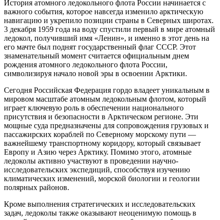
История атомного ледокольного флота России начинается с
важного события, которое навсегда изменило арктическую
навигацию и укрепило позиции страны в Северных широтах.
3 декабря 1959 года на воду спустили первый в мире атомный
ледокол, получивший имя «Ленин», и именно в этот день на
его мачте был поднят государственный флаг СССР. Этот
знаменательный момент считается официальным днем
рождения атомного ледокольного флота России,
символизируя начало новой эры в освоении Арктики.
Сегодня Российская Федерация гордо владеет уникальным в
мировом масштабе атомным ледокольным флотом, который
играет ключевую роль в обеспечении национального
присутствия и безопасности в Арктическом регионе. Эти
мощные суда предназначены для сопровождения грузовых и
пассажирских кораблей по Северному морскому пути —
важнейшему транспортному коридору, который связывает
Европу и Азию через Арктику. Помимо этого, атомные
ледоколы активно участвуют в проведении научно-
исследовательских экспедиций, способствуя изучению
климатических изменений, морской биологии и геологии
полярных районов.
Кроме выполнения стратегических и исследовательских
задач, ледоколы также оказывают неоценимую помощь в