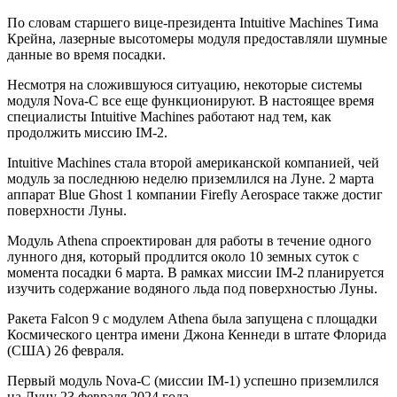
По словам старшего вице-президента Intuitive Machines Тима
Крейна, лазерные высотомеры модуля предоставляли шумные
данные во время посадки.
Несмотря на сложившуюся ситуацию, некоторые системы
модуля Nova-C все еще функционируют. В настоящее время
специалисты Intuitive Machines работают над тем, как
продолжить миссию IM-2.
Intuitive Machines стала второй американской компанией, чей
модуль за последнюю неделю приземлился на Луне. 2 марта
аппарат Blue Ghost 1 компании Firefly Aerospace также достиг
поверхности Луны.
Модуль Athena спроектирован для работы в течение одного
лунного дня, который продлится около 10 земных суток с
момента посадки 6 марта. В рамках миссии IM-2 планируется
изучить содержание водяного льда под поверхностью Луны.
Ракета Falcon 9 с модулем Athena была запущена с площадки
Космического центра имени Джона Кеннеди в штате Флорида
(США) 26 февраля.
Первый модуль Nova-C (миссии IM-1) успешно приземлился
на Луну 23 февраля 2024 года.