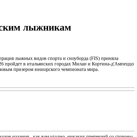
йским лыжникам
ерация лыжных видов спорта и сноуборда (FIS) приняла
26 пройдет в итальянских городах Милан и Кортина-д'Ампеццо
онзовым призером юниорского чемпионата мира.
лов издания - как вам угодно, никаких претензий со стороны