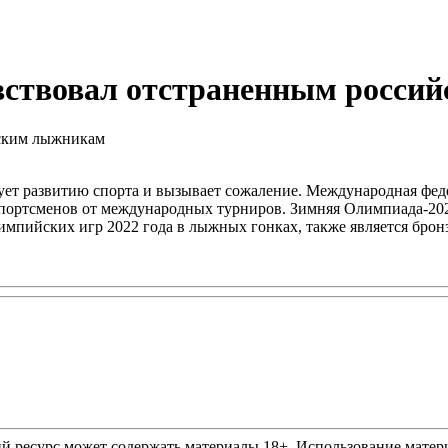
вствовал отстраненным росси
вует развитию спорта и вызывает сожаление. Международная фед
спортсменов от международных турниров. Зимняя Олимпиада-20
Олимпийских игр 2022 года в лыжных гонках, также является бр
ресурс может содержать материалы 18+. Использование материа