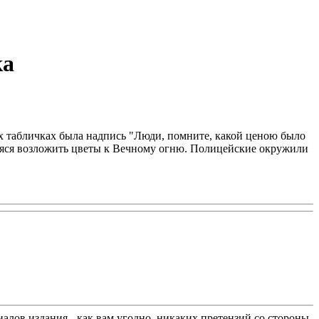
ка
х табличках была надпись "Люди, помните, какой ценою было
шаяся возложить цветы к Вечному огню. Полицейские окружили
лов издания - как вам угодно, никаких претензий со стороны