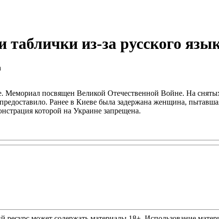
 таблички из-за русского язы
ле. Мемориал посвящен Великой Отечественной Войне. На сняты
е предоставило. Ранее в Киеве была задержана женщина, пытав
монстрация которой на Украине запрещена.
ресурс может содержать материалы 18+. Использование материа