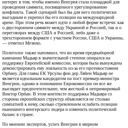
интерес в том, чтобы именно Венгрия стала площадкой для
проведения саммита, посвященного урегулированию
конфликта. Такой сценарий был бы для него политически
выгодным и укрепил бы его позиции на международной
арене. При этом речь может идти о любой форме встречи: как
о двустороннем саммите между Украиной и Россией, так и о
переговорах между США и Россией, либо даже о
трехстороннем формате с участием России, США и Украины,
— отметил Мезюхо.
Политолог также напомнил, что во время предвыборной
кампании Мадьяр в значительной степени опирался на
поддержку Европейской комиссии, которая была вынуждена
демонстрировать ему лояльность из-за его противостояния
Орбану. Для главы ЕК Урсулы фон дер Ляйен Мадьяр не
является идеальным кандидатом на пост премьер-министра
Венгрии, однако в понимании Еврокомиссии он все же
выглядит предпочтительнее, чем жесткий и непримиримый
Виктор Орбан. В этом контексте поддержка Мадьяра со
стороны европейских структур объясняется не столько
симпатией к нему, сколько стремлением ослабить позиции
нынешнего венгерского лидера и изменить политический
баланс в стране.
По мнению экспертов, успех Венгрии в мирном