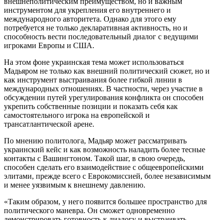
внешнеполитическим преимуществом, но и важным
инструментом для укрепления его внутреннего и
международного авторитета. Однако для этого ему
потребуется не только декларативная активность, но и
способность вести последовательный диалог с ведущими
игроками Европы и США.
На этом фоне украинская тема может использоваться
Мадьяром не только как внешний политический сюжет, но и
как инструмент выстраивания более гибкой линии в
международных отношениях. В частности, через участие в
обсуждении путей урегулирования конфликта он способен
укрепить собственные позиции и показать себя как
самостоятельного игрока на европейской и
трансатлантической арене.
По мнению политолога, Мадьяр может рассматривать
украинский кейс и как возможность наладить более тесные
контакты с Вашингтоном. Такой шаг, в свою очередь,
способен сделать его взаимодействие с общеевропейскими
элитами, прежде всего с Еврокомиссией, более независимым
и менее уязвимым к внешнему давлению.
«Таким образом, у него появится большее пространство для
политического маневра. Он сможет одновременно
демонстрировать готовность к диалогу и выстраивать