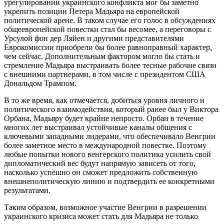
урегулировании украинского конфликта мог бы заметно
укрепить позиции Петера Мадьяра на европейской
политической арене. В таком случае его голос в обсуждениях
общеевропейской повестки стал бы весомее, а переговоры с
Урсулой фон дер Ляйен и другими представителями
Еврокомиссии приобрели бы более равноправный характер,
чем сейчас. Дополнительным фактором могло бы стать и
стремление Мадьяра выстраивать более тесные рабочие связи
с внешними партнерами, в том числе с президентом США
Дональдом Трампом.
В то же время, как отмечается, добиться уровня личного и
политического взаимодействия, который ранее был у Виктора
Орбана, Мадьяру будет крайне непросто. Орбан в течение
многих лет выстраивал устойчивые каналы общения с
ключевыми западными лидерами, что обеспечивало Венгрии
более заметное место в международной повестке. Поэтому
любые попытки нового венгерского политика усилить свой
дипломатический вес будут напрямую зависеть от того,
насколько успешно он сможет предложить собственную
внешнеполитическую линию и подтвердить ее конкретными
результатами.
Таким образом, возможное участие Венгрии в разрешении
украинского кризиса может стать для Мадьяра не только