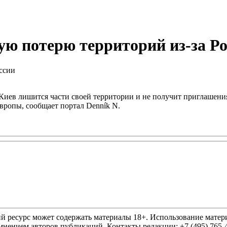
ю потерю территорий из-за Р
 Киев лишится части своей территории и не получит приглашен
вропы, сообщает портал Denník N.
ресурс может содержать материалы 18+. Использование материа
нением авторов публикаций. Контакты редакции: +7 (495) 765-4