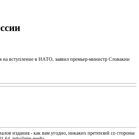
оссии
ия на вступление в НАТО, заявил премьер-министр Словакии
лов издания - как вам угодно, никаких претензий со стороны
1-64, info@rim.media