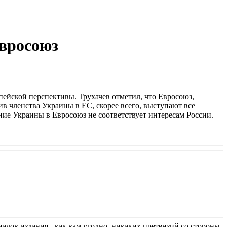
Евросоюз
пейской перспективы. Трухачев отметил, что Евросоюз,
ив членства Украины в ЕС, скорее всего, выступают все
ие Украины в Евросоюз не соответствует интересам России.
лов издания - как вам угодно, никаких претензий со стороны