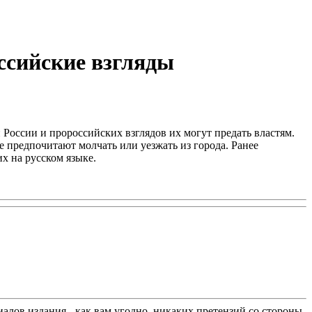
ссийские взгляды
 России и пророссийских взглядов их могут предать властям.
 предпочитают молчать или уезжать из города. Ранее
х на русском языке.
лов издания - как вам угодно, никаких претензий со стороны